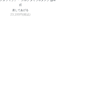
（ユンヌフィグ）・ シルクタイプUタンク [gra
y]
差してあげる
23,100円(税込)