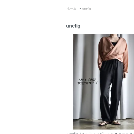
ホーム
>
unefig
unefig