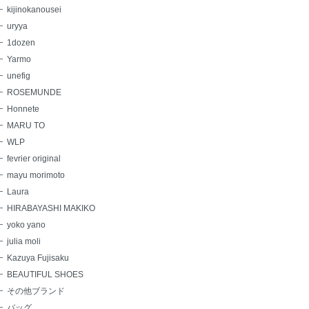
kijinokanousei
uryya
1dozen
Yarmo
unefig
ROSEMUNDE
Honnete
MARU TO
WLP
fevrier original
mayu morimoto
Laura
HIRABAYASHI MAKIKO
yoko yano
julia moli
Kazuya Fujisaku
BEAUTIFUL SHOES
その他ブランド
バッグ