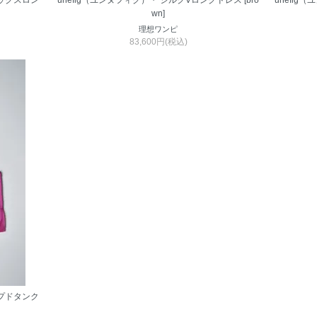
セックスロン
unefig（ユンヌフィグ）・ シルクVロングドレス [bro
unefig
wn]
理想ワンピ
83,600円(税込)
ップドタンク