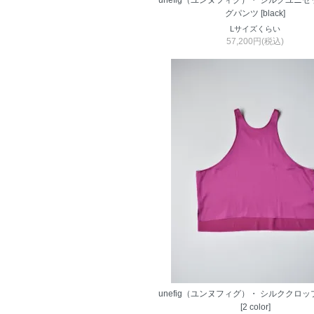
unefig（ユンヌフィグ）・ シルクユニ
グパンツ [black]
Lサイズくらい
57,200円(税込)
unefig（ユンヌフィグ）・ シルククロ
[2 color]