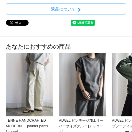
返品について
あなたにおすすめの商品
TENNE HANDCRAFTED
ALWEL ビンテージ加工オー
ALWEL 
MODERN painter pants
バーサイズクルー [チャコー
プフーディ [g
[cream]
ル]