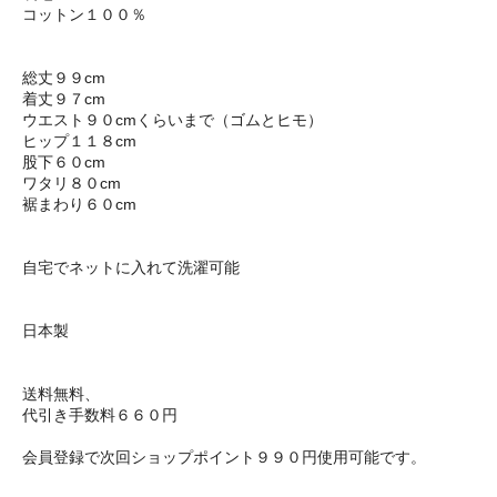
コットン１００％
総丈９９cm
着丈９７cm
ウエスト９０cmくらいまで（ゴムとヒモ）
ヒップ１１８cm
股下６０cm
ワタリ８０cm
裾まわり６０cm
自宅でネットに入れて洗濯可能
日本製
送料無料、
代引き手数料６６０円
会員登録で次回ショップポイント９９０円使用可能です。