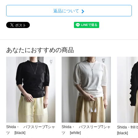
返品について
あなたにおすすめの商品
Shida・ パフスリーブTシャ
Shida・ パフスリーブTシャ
Shida・frill 
ツ [black]
ツ [white]
[black]