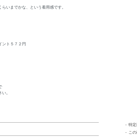
くらいまでかな、という着用感です。
イント５７２円
で
さい。
。
特定
この