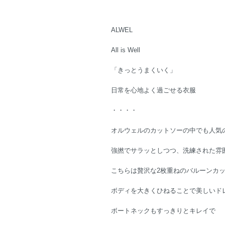
ALWEL
All is Well
「きっとうまくいく」
日常を心地よく過ごせる衣服
・・・・
オルウェルのカットソーの中でも人気
強撚でサラッとしつつ、洗練された雰
こちらは贅沢な2枚重ねのバルーンカ
ボディを大きくひねることで美しいド
ボートネックもすっきりとキレイで