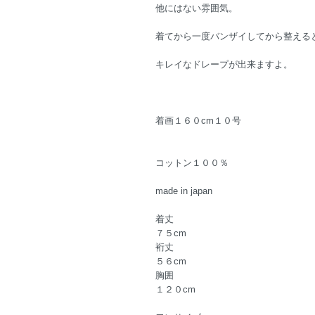
他にはない雰囲気。
着てから一度バンザイしてから整える
キレイなドレープが出来ますよ。
着画１６０cm１０号
コットン１００％
made in japan
着丈
７５cm
裄丈
５６cm
胸囲
１２０cm